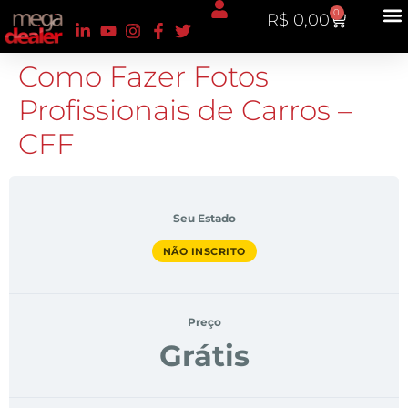
0
R$
0,00
Analyt
Como Fazer Fotos
Profissionais de Carros –
CFF
Seu Estado
NÃO INSCRITO
Preço
Grátis