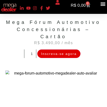
0
R$
0,00
SOLUÇÕES AVANÇADAS
Mega Fórum Automotivo
Concessionárias –
Cartão
R$
3.490,00
/ mês
Inscreva-se agora